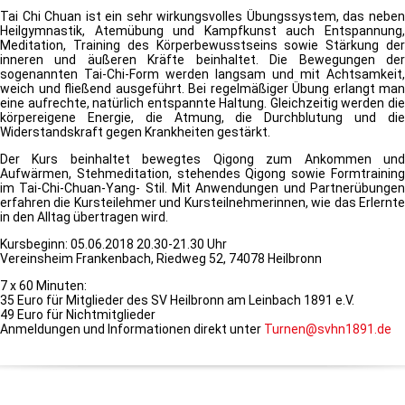
Tai Chi Chuan ist ein sehr wirkungsvolles Übungssystem, das neben
Heilgymnastik, Atemübung und Kampfkunst auch Entspannung,
Meditation, Training des Körperbewusstseins sowie Stärkung der
inneren und äußeren Kräfte beinhaltet. Die Bewegungen der
sogenannten Tai-Chi-Form werden langsam und mit Achtsamkeit,
weich und fließend ausgeführt. Bei regelmäßiger Übung erlangt man
eine aufrechte, natürlich entspannte Haltung. Gleichzeitig werden die
körpereigene Energie, die Atmung, die Durchblutung und die
Widerstandskraft gegen Krankheiten gestärkt.
Der Kurs beinhaltet bewegtes Qigong zum Ankommen und
Aufwärmen, Stehmeditation, stehendes Qigong sowie Formtraining
im Tai-Chi-Chuan-Yang- Stil. Mit Anwendungen und Partnerübungen
erfahren die Kursteilehmer und Kursteilnehmerinnen, wie das Erlernte
in den Alltag übertragen wird.
Kursbeginn: 05.06.2018 20.30-21.30 Uhr
Vereinsheim Frankenbach, Riedweg 52, 74078 Heilbronn
7 x 60 Minuten:
35 Euro für Mitglieder des SV Heilbronn am Leinbach 1891 e.V.
49 Euro für Nichtmitglieder
Anmeldungen und Informationen direkt unter
Turnen@svhn1891.de