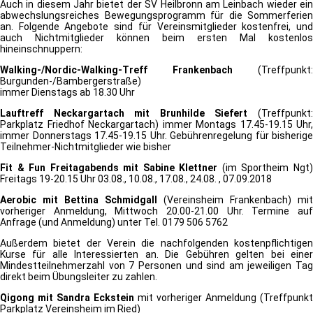
Auch in diesem Jahr bietet der SV Heilbronn am Leinbach wieder ein
abwechslungsreiches Bewegungsprogramm für die Sommerferien
an. Folgende Angebote sind für Vereinsmitglieder kostenfrei, und
auch Nichtmitglieder können beim ersten Mal kostenlos
hineinschnuppern:
Walking-/Nordic-Walking-Treff Frankenbach
(Treffpunkt:
Burgunden-/Bambergerstraße)
immer Dienstags ab 18.30 Uhr
Lauftreff Neckargartach mit Brunhilde Siefert
(Treffpunkt
Parkplatz Friedhof Neckargartach) immer Montags 17.45-19.15 Uhr,
immer Donnerstags 17.45-19.15 Uhr. Gebührenregelung für bisherige
Teilnehmer-Nichtmitglieder wie bisher
Fit & Fun Freitagabends mit Sabine Klettner
(im Sportheim Ngt
Freitags 19-20.15 Uhr 03.08., 10.08., 17.08., 24.08. , 07.09.2018
Aerobic mit Bettina Schmidgall
(Vereinsheim Frankenbach) mit
vorheriger Anmeldung, Mittwoch 20.00-21.00 Uhr. Termine auf
Anfrage (und Anmeldung) unter Tel. 0179 506 5762
Außerdem bietet der Verein die nachfolgenden kostenpflichtigen
Kurse für alle Interessierten an. Die Gebühren gelten bei einer
Mindestteilnehmerzahl von 7 Personen und sind am jeweiligen Tag
direkt beim Übungsleiter zu zahlen.
Qigong mit Sandra Eckstein
mit vorheriger Anmeldung (Treffpunkt
Parkplatz Vereinsheim im Ried)