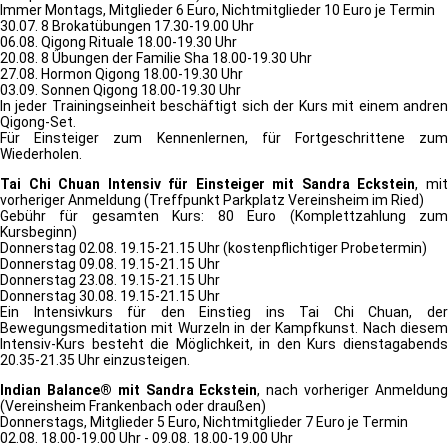
Immer Montags, Mitglieder 6 Euro, Nichtmitglieder 10 Euro je Termin
30.07. 8 Brokatübungen 17.30-19.00 Uhr
06.08. Qigong Rituale 18.00-19.30 Uhr
20.08. 8 Übungen der Familie Sha 18.00-19.30 Uhr
27.08. Hormon Qigong 18.00-19.30 Uhr
03.09. Sonnen Qigong 18.00-19.30 Uhr
In jeder Trainingseinheit beschäftigt sich der Kurs mit einem andren
Qigong-Set.
Für Einsteiger zum Kennenlernen, für Fortgeschrittene zum
Wiederholen.
Tai Chi Chuan Intensiv für Einsteiger mit Sandra Eckstein
, mi
vorheriger Anmeldung (Treffpunkt Parkplatz Vereinsheim im Ried)
Gebühr für gesamten Kurs: 80 Euro (Komplettzahlung zum
Kursbeginn)
Donnerstag 02.08. 19.15-21.15 Uhr (kostenpflichtiger Probetermin)
Donnerstag 09.08. 19.15-21.15 Uhr
Donnerstag 23.08. 19.15-21.15 Uhr
Donnerstag 30.08. 19.15-21.15 Uhr
Ein Intensivkurs für den Einstieg ins Tai Chi Chuan, der
Bewegungsmeditation mit Wurzeln in der Kampfkunst. Nach diesem
Intensiv-Kurs besteht die Möglichkeit, in den Kurs dienstagabends
20.35-21.35 Uhr einzusteigen.
Indian Balance® mit Sandra Eckstein
, nach vorheriger Anmeldun
(Vereinsheim Frankenbach oder draußen)
Donnerstags, Mitglieder 5 Euro, Nichtmitglieder 7 Euro je Termin
02.08. 18.00-19.00 Uhr - 09.08. 18.00-19.00 Uhr