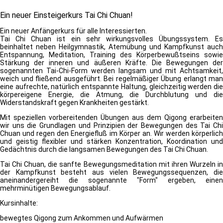
Ein neuer Einsteigerkurs Tai Chi Chuan!
Ein neuer Anfängerkurs für alle Interessierten.
Tai Chi Chuan ist ein sehr wirkungsvolles Übungssystem. Es
beinhaltet neben Heilgymnastik, Atemübung und Kampfkunst auch
Entspannung, Meditation, Training des Körperbewußtseins sowie
Stärkung der inneren und äußeren Kräfte. Die Bewegungen der
sogenannten Tai-Chi-Form werden langsam und mit Achtsamkeit,
weich und fließend ausgeführt. Bei regelmäßiger Übung erlangt man
eine aufrechte, natürlich entspannte Haltung, gleichzeitig werden die
körpereigene Energie, die Atmung, die Durchblutung und die
Widerstandskraft gegen Krankheiten gestärkt.
Mit speziellen vorbereitenden Übungen aus dem Qigong erarbeiten
wir uns die Grundlagen und Prinzipien der Bewegungen des Tai Chi
Chuan und regen den Energiefluß im Körper an. Wir werden körperlich
und geistig flexibler und stärken Konzentration, Koordination und
Gedächtnis durch die langsamen Bewegungen des Tai Chi Chuan.
Tai Chi Chuan, die sanfte Bewegungsmeditation mit ihren Wurzeln in
der Kampfkunst besteht aus vielen Bewegungssequenzen, die
aneinandergereiht die sogenannte "Form" ergeben, einen
mehrminütigen Bewegungsablauf.
Kursinhalte:
bewegtes Qigong zum Ankommen und Aufwärmen