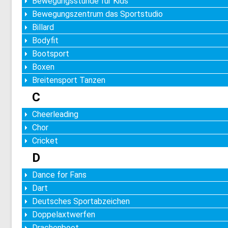
Bewegungsstunde für Kids
Bewegungszentrum das Sportstudio
Billard
Bodyfit
Bootsport
Boxen
Breitensport Tanzen
C
Cheerleading
Chor
Cricket
D
Dance for Fans
Dart
Deutsches Sportabzeichen
Doppelaxtwerfen
Drachenboot