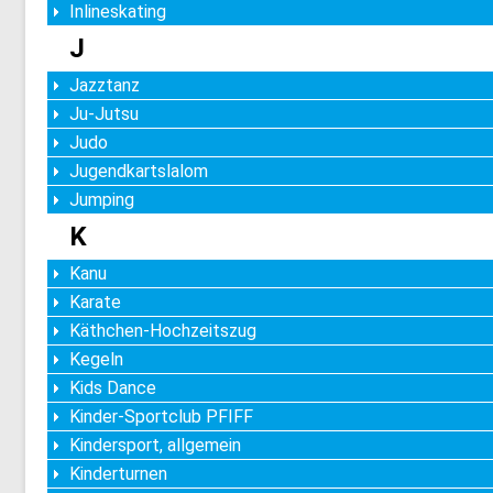
Inlineskating
J
Jazztanz
Ju-Jutsu
Judo
Jugendkartslalom
Jumping
K
Kanu
Karate
Käthchen-Hochzeitszug
Kegeln
Kids Dance
Kinder-Sportclub PFIFF
Kindersport, allgemein
Kinderturnen