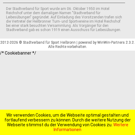
Der Stadtverband für Sport wurde am 06. Oktober 1950 im Hotel
Reichshof unter dem damaligen Namen "Stadtverband für
Leibesübungen" gegründet. Auf Einladung des Vorsitzenden trafen sich
die Vertreter der Heilbronner Turn- und Sportvereine im Hotel Reichshof
bei einer stark besuchten Versammlung. Als Vorgänger für den
Stadtverband gab es schon 1919 einen Ausschuss für Leibesübungen.
2012-2026 © Stadtverband für Sport Heilbronn | powered by WinWin-Partners 2.3.2.
Alle Rechte vorbehalten.
/* Cookiebanner */
Wir verwenden Cookies, um die Webseite optimal gestalten und
fortlaufend verbessern zu können. Durch die weitere Nutzung der
Webseite stimmst du der Verwendung von Cookies zu.
Weitere
Informationen